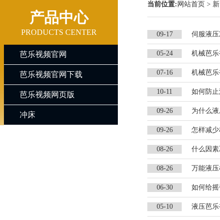
当前位置:
网站首页
>
新
产品中心
PRODUCTS CENTER
09-17
伺服液压
05-24
机械芭乐
芭乐视频官网
07-16
机械芭乐
芭乐视频官网下载
10-11
如何防止
芭乐视频网页版
09-26
为什么液
冲床
09-26
怎样减少
08-26
什么因素
08-26
万能液压
06-30
如何给摇
05-10
液压芭乐