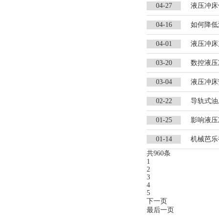
04-27
液压冲床
04-16
如何降低
04-01
液压冲床
03-20
数控液压
03-04
液压冲床
02-22
导轨式油
01-25
影响液压
01-14
机械芭乐
共960条
1
2
3
4
5
下一页
最后一页